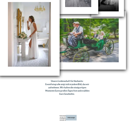
Beim Klicken
werden Ihre Daten
Inhalt anzeigen
an [Inhaltsanbieter]
gesendet, der
Cookies setzt und
Ihre Daten zur
Personalisierung von
Werbung verwendet
DSGVO
Impressum
Foto Design alles-chic
Thomas Bollhöfer
Reichenbacher Str. 10
33813 Oerlinghausen
© Copyright 2025 alles-chic.de
Mobil: +49 (0) 17636239259
Mail: info@alles-chic.de
Diese Website verwendet Cookies. Bitte sehen Sie unsere
Datenschutzrichtlinie
für Details.
Notwendig
Funktional
Präferenzen
Analytik
Marketing
Ablehnen
Alle akzeptieren
Ausgewählte akzeptieren