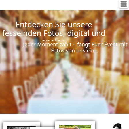
Menü
Entdecken Sie unsere
fesselnden Fotos, digital und
analog
Jeder Moment zählt – fangt Euer Event mit
Fotos von uns ein…